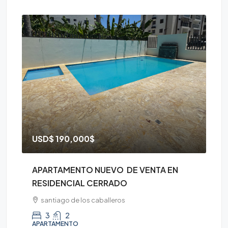
USD$
190,000$
D
APARTAMENTO NUEVO DE VENTA EN
AP
RESIDENCIAL CERRADO
CE
santiago de los caballeros
3
2
APARTAMENTO
AP