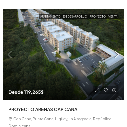
APARTAMENTO
EN DESARROLLO
PROYECTO
VENTA
Desde
119,265$
PROYECTO ARENAS CAP CANA
Cap Cana, Punta Cana, Higüey, La Altagracia, República
Dominicana