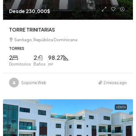
Desde
230,000$
TORRE TRINITARIAS
Santiago, República Dominicana
TORRES
2
2
98.27
Dormitorios
Baños
m²
Soporte Web
2 meses ago
VENTA