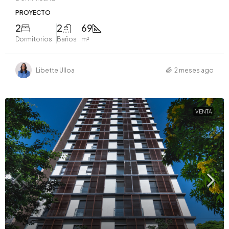
PROYECTO
2
2
69
Dormitorios
Baños
m²
Libette Ulloa
2 meses ago
VENTA