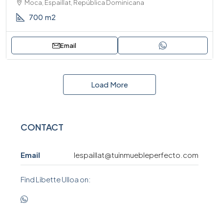
Moca, Espaillat, República Dominicana
700
m2
Email
Load More
CONTACT
Email
lespaillat@tuinmuebleperfecto.com
Find Libette Ulloa on: