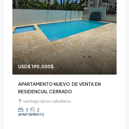
USD$
190,000$
D
APARTAMENTO NUEVO DE VENTA EN
AP
RESIDENCIAL CERRADO
CE
santiago de los caballeros
3
2
APARTAMENTO
AP